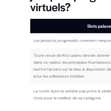
virtuels?
Slots palace
Les jackpots progressifs: comment remport
Toute revue de Rox casino devrait donner 
dans ce casino, les principaux fournisseur
mettre l’accent sur la mise à disposition d
pour les utilisateurs mobiles.
La roche dure ne semble pas prête à céder
choix pour le meilleur de sa catégorie.