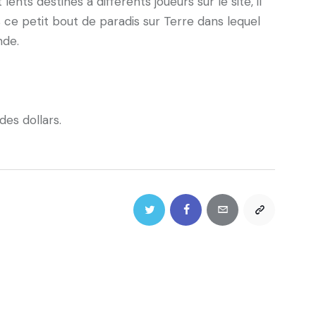
lents destinés à différents joueurs sur le site, il
ns ce petit bout de paradis sur Terre dans lequel
nde.
des dollars.