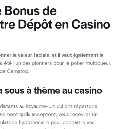
e Bonus de
tre Dépôt en Casino
nner la valeur faciale, et il vaut également la
l a été l’un des pionners pour le poker multijoueur,
b de Gamstop.
à sous à thème au casino
 distants au Royaume-Uni qui ont répertorié
iement qu’ils acceptent, vous recevrez un
culatrice hypothécaire pour connaître vos