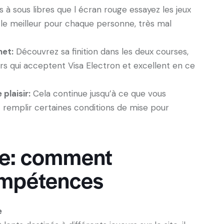
à sous libres que l écran rouge essayez les jeux
t le meilleur pour chaque personne, très mal
net:
Découvrez sa finition dans les deux courses,
urs qui acceptent Visa Electron et excellent en ce
plaisir:
Cela continue jusqu’à ce que vous
z remplir certaines conditions de mise pour
gne: comment
ompétences
e