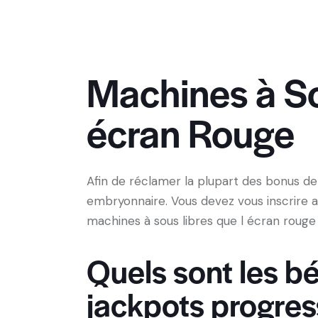
Machines à So
écran Rouge
Afin de réclamer la plupart des bonus d
embryonnaire. Vous devez vous inscrire 
machines à sous libres que l écran rouge a
Quels sont les b
jackpots progress