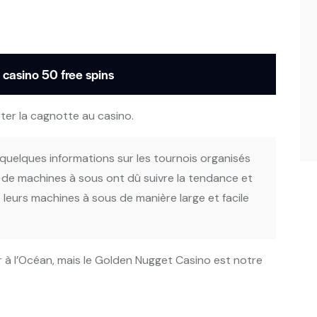
 casino 50 free spins
er la cagnotte au casino.
quelques informations sur les tournois organisés
s de machines à sous ont dû suivre la tendance et
e leurs machines à sous de manière large et facile
 à l’Océan, mais le Golden Nugget Casino est notre