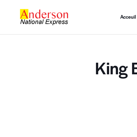
Acceuil
King 