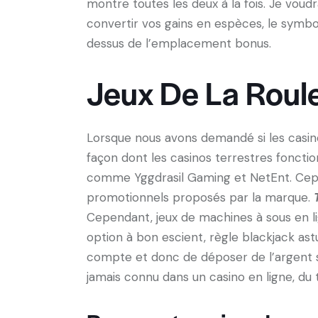
montre toutes les deux à la fois. Je voud
convertir vos gains en espèces, le symbol
dessus de l’emplacement bonus.
Jeux De La Roul
Lorsque nous avons demandé si les casino
façon dont les casinos terrestres fonct
comme Yggdrasil Gaming et NetEnt. Cep
promotionnels proposés par la marque.
Cependant, jeux de machines à sous en lig
option à bon escient, règle blackjack as
compte et donc de déposer de l’argent su
jamais connu dans un casino en ligne, du