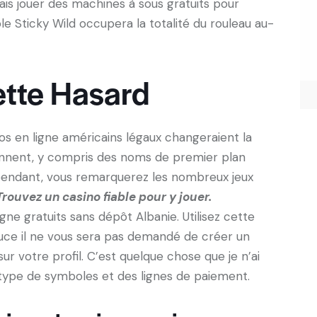
rais jouer des machines à sous gratuits pour
e Sticky Wild occupera la totalité du rouleau au-
ette Hasard
s en ligne américains légaux changeraient la
ionnent, y compris des noms de premier plan
endant, vous remarquerez les nombreux jeux
Trouvez un casino fiable pour y jouer.
ne gratuits sans dépôt Albanie. Utilisez cette
tuce il ne vous sera pas demandé de créer un
r votre profil. C’est quelque chose que je n’ai
 type de symboles et des lignes de paiement.